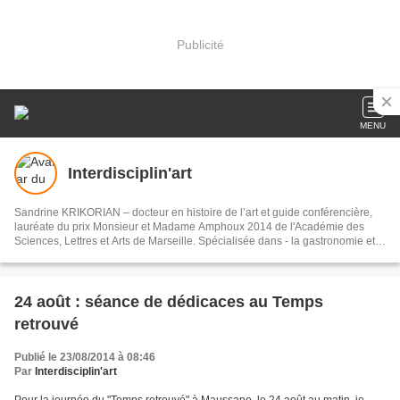
Publicité
MENU
Interdisciplin'art
Sandrine KRIKORIAN – docteur en histoire de l’art et guide conférencière,
lauréate du prix Monsieur et Madame Amphoux 2014 de l'Académie des
Sciences, Lettres et Arts de Marseille. Spécialisée dans - la gastronomie et
les arts de la table en Provence et à la cour de France, - le pastoralisme et
de la transhumance en Provence Site professionnel : sandrinekrikorian.com
24 août : séance de dédicaces au Temps
retrouvé
Publié le 23/08/2014 à 08:46
Par
Interdisciplin'art