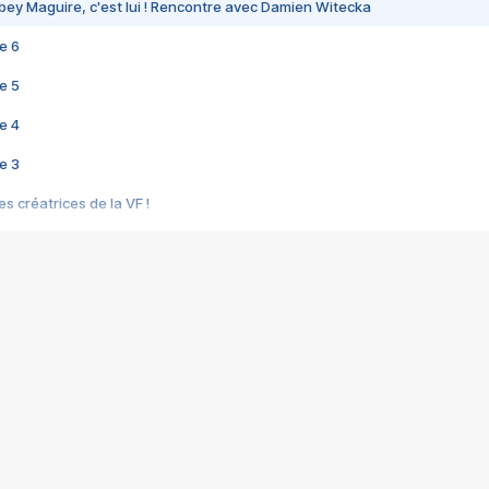
bey Maguire, c'est lui ! Rencontre avec Damien Witecka
e 6
e 5
e 4
e 3
s créatrices de la VF !
e 2
e 1
e Mektoub My Love arrive enfin ! Rencontre avec Shaïn Boumedine et Sal
i : après Toni en famille
elle réalise le bouleversant Dites lui que je l'aime
ais ! Rencontre autour de Vie privée de Rebecca Zlotowski
 de Marguerite, Grave... Rencontre avec Ella Rumpf