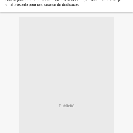
Pour la journée du "Temps retrouvé" à Maussane, le 24 août au matin, je
serai présente pour une séance de dédicaces.
Publicité