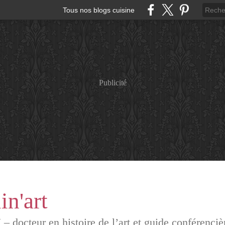
Tous nos blogs cuisine
Publicité
in'art
octeur en histoire de l’art et guide conférencièr