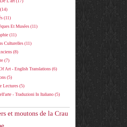
 De L'art
(17)
(14)
és
(11)
hèques Et Musées
(11)
aphie
(11)
s Culturelles
(11)
Anciens
(8)
re
(7)
Of Art - English Translations
(6)
ons
(5)
e Lectures
(5)
ll'arte - Traduzioni In Italiano
(5)
rs et moutons de la Crau
pe