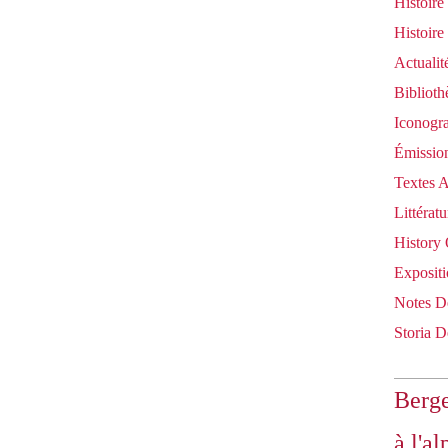
Histoire
Histoire
Actualit
Bibliot
Iconogr
Émission
Textes 
Littératu
History 
Expositi
Notes D
Storia De
Berge
à l'al