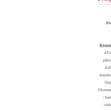
Po
Résum
d'Eu
pâtur
d'ab
transhu
Depu
l'Homme 
: hu
cult