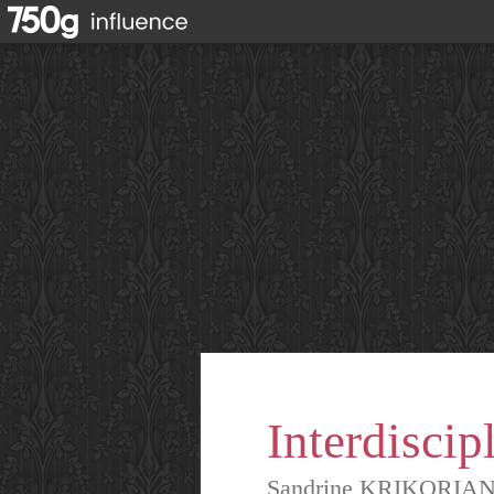
Interdiscipl
Sandrine KRIKORIAN – d