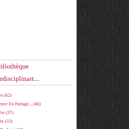
bliothèque
rdisciplinart...
es
(62)
nce En Partage...
(46)
fos
(37)
he
(33)