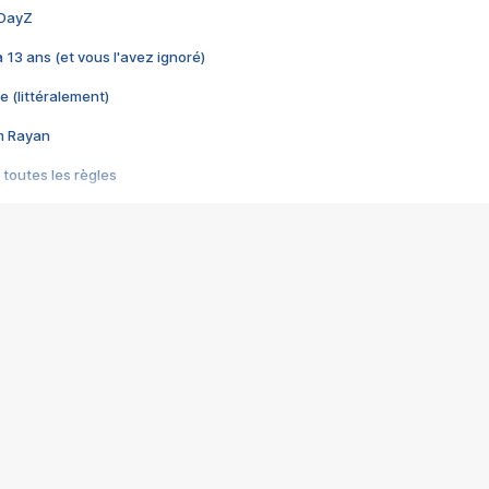
 DayZ
 a 13 ans (et vous l'avez ignoré)
e (littéralement)
im Rayan
 toutes les règles
s les jeux vidéo
us choquant de Rockstar ? - Le scandale BULLY
e plus moche de Steam
du RÊVE tourne au CAUCHEMAR
pendant 8 heures
it… à tort
umiliés par un jeu vidéo