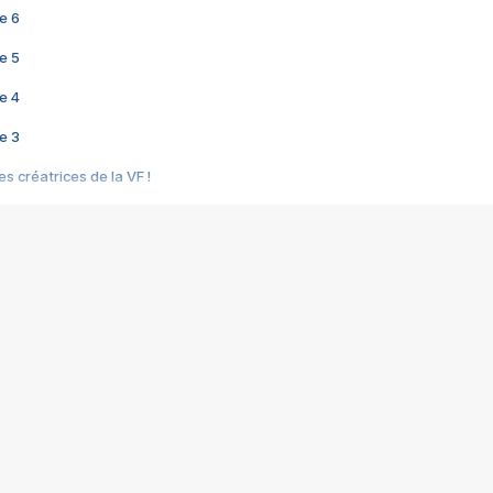
e 6
e 5
e 4
e 3
s créatrices de la VF !
e 2
e 1
e Mektoub My Love arrive enfin ! Rencontre avec Shaïn Boumedine et Sal
i : après Toni en famille
elle réalise le bouleversant Dites lui que je l'aime
ais ! Rencontre autour de Vie privée de Rebecca Zlotowski
 de Marguerite, Grave... Rencontre avec Ella Rumpf